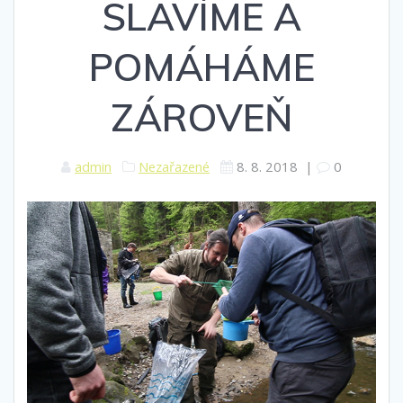
SLAVÍME A
POMÁHÁME
ZÁROVEŇ
admin
Nezařazené
8. 8. 2018
|
0