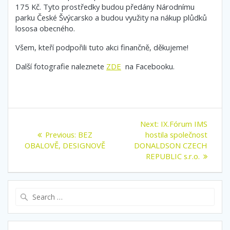
175 Kč. Tyto prostředky budou předány Národnímu
parku České Švýcarsko a budou využity na nákup plůdků
lososa obecného.
Všem, kteří podpořili tuto akci finančně, děkujeme!
Další fotografie naleznete
ZDE
na Facebooku.
Navigace
Next
Next:
IX.Fórum IMS
Previous
post:
pro
Previous:
BEZ
hostila společnost
post:
OBALOVĚ, DESIGNOVĚ
DONALDSON CZECH
příspěvek
REPUBLIC s.r.o.
Search
for: