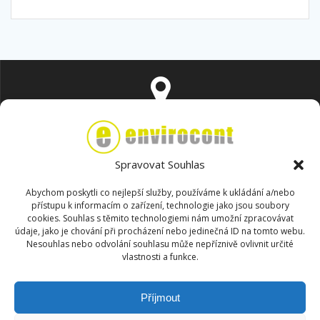
Na Popluží 821/11 400 01 Ústí nad Labem
Spravovat Souhlas
Abychom poskytli co nejlepší služby, používáme k ukládání a/nebo
přístupu k informacím o zařízení, technologie jako jsou soubory
cookies. Souhlas s těmito technologiemi nám umožní zpracovávat
envirocont@envirocont.cz
údaje, jako je chování při procházení nebo jedinečná ID na tomto webu.
Nesouhlas nebo odvolání souhlasu může nepříznivě ovlivnit určité
vlastnosti a funkce.
Příjmout