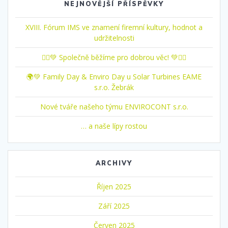
NEJNOVĚJŠÍ PŘÍSPĚVKY
XVIII. Fórum IMS ve znamení firemní kultury, hodnot a
udržitelnosti
🏃‍♂️💚 Společně běžíme pro dobrou věc! 💚🏃‍♀️
🌍💚 Family Day & Enviro Day u Solar Turbines EAME
s.r.o. Žebrák
Nové tváře našeho týmu ENVIROCONT s.r.o.
… a naše lípy rostou
ARCHIVY
Říjen 2025
Září 2025
Červen 2025