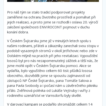
Pro náš tým se stalo tradicí podporovat projekty
zaměřené na ochranu životního prostředí a pomáhat při
jejich realizaci, a proto jsme se rozhodli i oslavu 20. výročí
založení společnosti ENVIROCONT pojmout v duchu
konání dobra.
V Českém Švýcarsku jsme již v minulých letech spolu s
našimi rodinami, přáteli a zákazníky zanechali svou stopu v
podobě vysazených stromů v okolí Jetřichovic nebo zde v
Dolském mlýně na pracích při jeho revitalizaci. Vypouštění
lososů byl pro nás nezapomenutelný zážitek a těší nás, že
jsme mohli opět v Českém Švýcarsku pomoci. Akce se
vydařila, bylo vypuštěno celkem 60 tisíc plůdků lososa
obecného, dozvěděli jsme se spoustu zajímavostí od
zástupců NP České Švýcarsko, pana Tomáše Salova a
pana Pavla Svobody a i počasí nám u závěrečného pikniku
přálo. Zvěřinová polévka od Lukáše Vejtruby i vuřty z
rodinného uzenářství ve Varnsdorfu byly skvělé.
V darovací kampani se podařilo shromáždit celkem 14