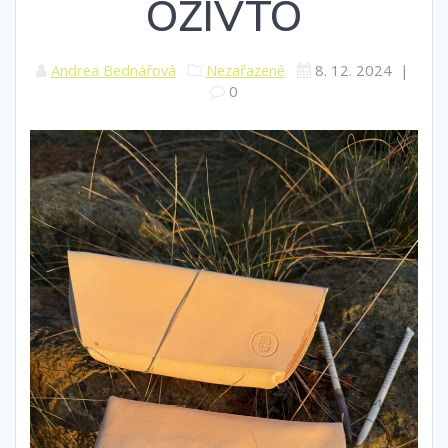
OŽIVTO
Andrea Bednářová
Nezařazené
8. 12. 2024
|
0