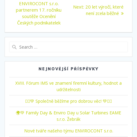
post:
pro
ENVIROCONT s.r.o.
Next
Next:
20 let výročí, které
partnerem 17. ročníku
post:
není zcela běžné
příspěvek
soutěže Ocenění
Českých podnikatelek
Search
for:
NEJNOVĚJŠÍ PŘÍSPĚVKY
XVIII. Fórum IMS ve znamení firemní kultury, hodnot a
udržitelnosti
🏃‍♂️💚 Společně běžíme pro dobrou věc! 💚🏃‍♀️
🌍💚 Family Day & Enviro Day u Solar Turbines EAME
s.r.o. Žebrák
Nové tváře našeho týmu ENVIROCONT s.r.o.